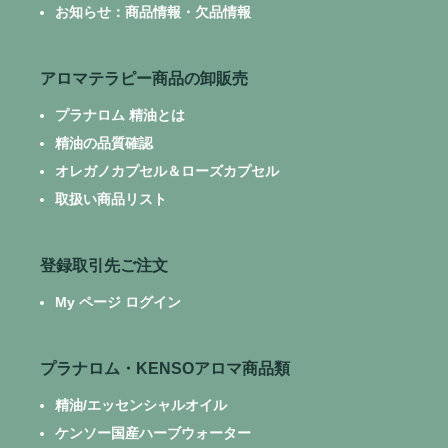
お知らせ：商品情報・欠品情報
アロマテラピー商品の卸販売
プラナロム 精油とは
精油の品質確認
オレガノカプセル＆ローズカプセル
取扱い商品リスト
登録取引先ご注文
My ページ ログイン
プラナロム・KENSOアロマ商品類
精油/エッセンシャルオイル
ケンソー国産ハーブウォーター