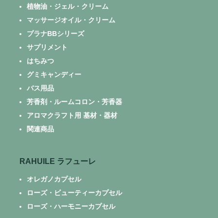
植物油・ジェル・クリーム
マッサージオイル・クリーム
プラナBBシリーズ
サプリメント
はちみつ
グミキャンディー
バス用品
芳香剤・ルームコロン・芳香器
アロマクラフト用 基材・器材
関連商品
RAHUILE ラフューレ
オレガノカプセル
ローズ・ビューティーカプセル
ローズ・ハーモニーカプセル