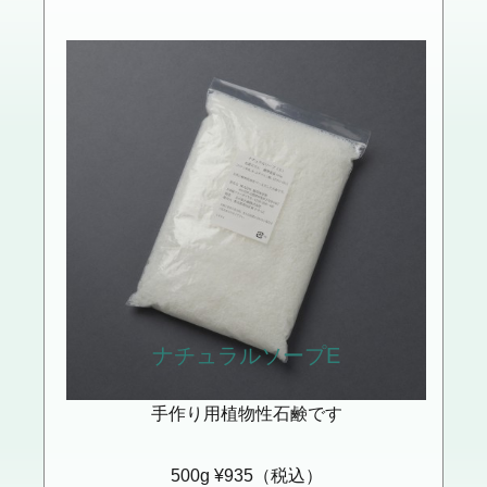
ナチュラルソープE
手作り用植物性石鹸です
500g ¥935（税込）