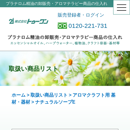
プラナロム精油の卸販売・アロマテラピー商品の仕入れ
togg
navi
販売登録者・ログイン
0120-221-731
取扱い商品リスト
ホーム
>
取扱い商品リスト
>
アロマクラフト用 基
材・器材
> ナチュラルソープE