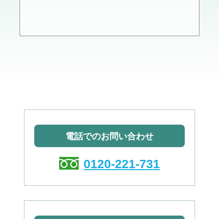
電話でのお問い合わせ
0120-221-731