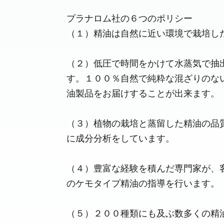
プラナロム社の６つのポリシー
（１）精油は自然に近い環境で栽培し
（２）低圧で時間をかけて水蒸気で抽
す。１００％自然で純粋な混ざりのな
油製品をお届けすることが出来ます。
（３）植物の栽培と蒸留した精油の品
に成分分析をしています。
（４）豊富な経験を積んだ専門家が、
のケモタイプ精油の指導を行います。
（５）２００種類にも及ぶ数多くの精