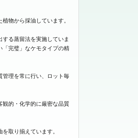
た植物から採油しています。
出する蒸留法を実施していま
い「完璧」なケモタイプの精
質管理を常に行い、ロット毎
客観的・化学的に厳密な品質
油を取り揃えています。