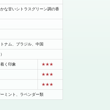
やかな甘いシトラスグリーン調の香
ベトナム、ブラジル、中国
中）
ち着く印象
★★★
★★★
★★★
パーミント、ラベンダー類