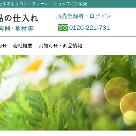
セル等
をサロン・スクール・ショップに卸販売
販売登録者・ログイン
0120-221-731
わせ
会社概要
お知らせ
・商品情報