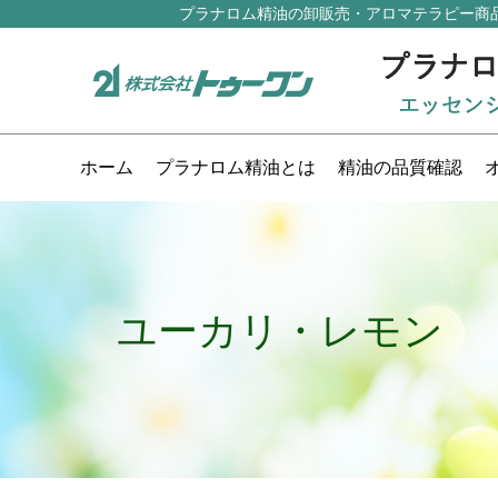
プラナロム精油の卸販売・アロマテラピー商
ホーム
プラナロム精油とは
精油の品質確認
ユーカリ・レモン