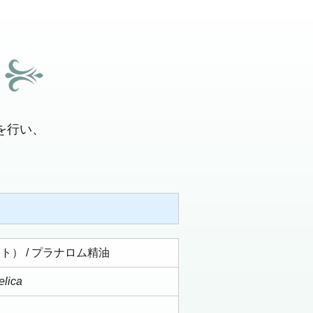
を行い、
ト） / プラナロム精油
elica