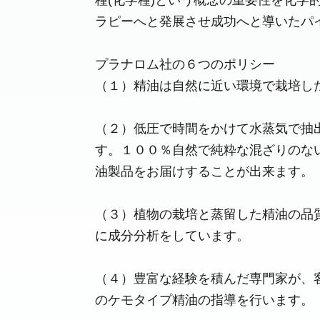
種(化学種)という概念の重要性を化学
ラピーへと発展させ成功へと導いたパ
プラナロム社の６つのポリシー
（１）精油は自然に近い環境で栽培し
（２）低圧で時間をかけて水蒸気で抽
す。１００％自然で純粋な混ざりのな
油製品をお届けすることが出来ます。
（３）植物の栽培と蒸留した精油の品
に成分分析をしています。
（４）豊富な経験を積んだ専門家が、
のケモタイプ精油の指導を行います。