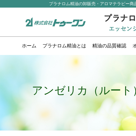
プラナロム精油の卸販売・アロマテラピー商
ホーム
プラナロム精油とは
精油の品質確認
アンゼリカ（ルート