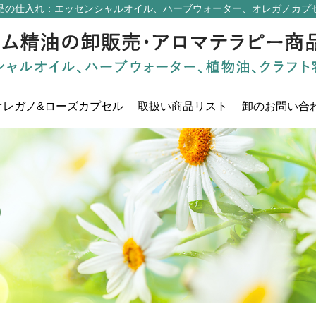
品の仕入れ
：エッセンシャルオイル、ハーブウォーター、オレガノカプ
オレガノ&ローズ
カプセル
取扱い
商品リスト
卸の
お問い合
）