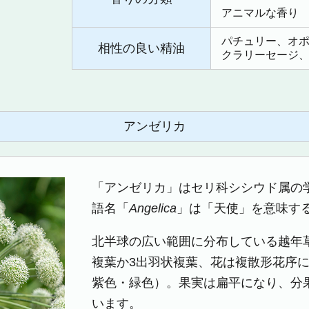
アニマルな香り
パチュリー、オ
相性の良い精油
クラリーセージ
アンゼリカ
「アンゼリカ」はセリ科シシウド属の
語名「
Angelica
」は「天使」を意味す
北半球の広い範囲に分布している越年
複葉か3出羽状複葉、花は複散形花序
紫色・緑色）。果実は扁平になり、分
います。