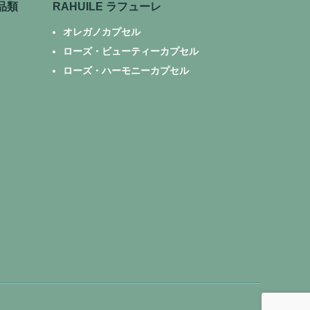
品類
RAHUILE ラフューレ
オレガノカプセル
ローズ・ビューティーカプセル
ローズ・ハーモニーカプセル