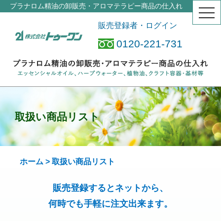
プラナロム精油の卸販売・アロマテラピー商品の仕入れ
togg
navi
販売登録者・ログイン
0120-221-731
取扱い商品リスト
ホーム
> 取扱い商品リスト
販売登録するとネットから、
何時でも手軽に注文出来ます。