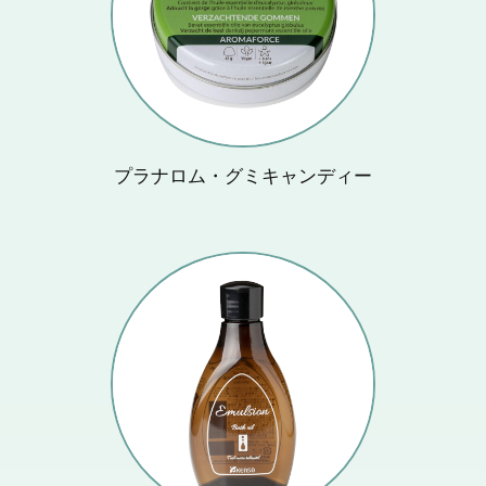
グミキャンディー
プラナロム・グミキャンディー
バスオイル
ハーブバス