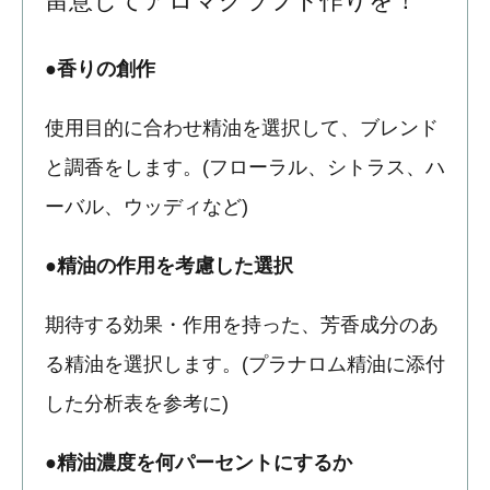
留意してアロマクラフト作りを！
●香りの創作
使用目的に合わせ精油を選択して、ブレンド
と調香をします。(フローラル、シトラス、ハ
ーバル、ウッディなど)
●精油の作用を考慮した選択
期待する効果・作用を持った、芳香成分のあ
る精油を選択します。(プラナロム精油に添付
した分析表を参考に)
●精油濃度を何パーセントにするか