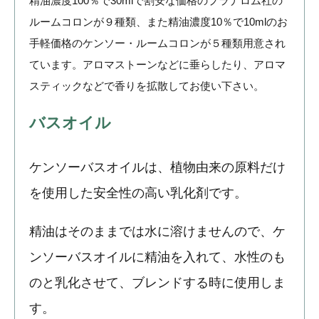
精油濃度100％で30mlで割安な価格のプラナロム社の
ルームコロンが９種類、また精油濃度10％で10mlのお
手軽価格のケンソー・ルームコロンが５種類用意され
ています。アロマストーンなどに垂らしたり、アロマ
スティックなどで香りを拡散してお使い下さい。
バスオイル
ケンソーバスオイルは、植物由来の原料だけ
を使用した安全性の高い乳化剤です。
精油はそのままでは水に溶けませんので、ケ
ンソーバスオイルに精油を入れて、水性のも
のと乳化させて、ブレンドする時に使用しま
す。