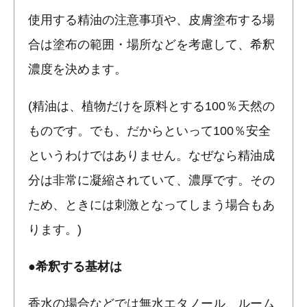
使用する精油の注意事項や、皮膚塗布する場
合は塗布の範囲・場所などを考慮して、希釈
濃度を決めます。
(精油は、植物だけを原料とする100％天然の
ものです。でも、だからといって100％安全
というわけではありません。なぜなら精油成
分は非常に凝縮されていて、濃厚です。その
ため、ときには刺激となってしまう場合もあ
ります。)
●希釈する基材は
香水の場合などでは無水エタノール、ルーム