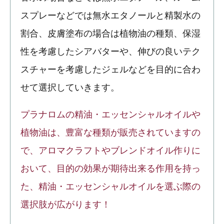
スプレーなどでは無水エタノールと精製水の
割合、皮膚塗布の場合は植物油の種類、保湿
性を考慮したシアバターや、伸びの良いテク
スチャーを考慮したジェルなどを目的に合わ
せて選択していきます。
プラナロムの精油・エッセンシャルオイルや
植物油は、豊富な種類が販売されていますの
で、アロマクラフトやブレンドオイル作りに
おいて、目的の効果が期待出来る作用を持っ
た、精油・エッセンシャルオイルを選ぶ際の
選択肢が広がります！