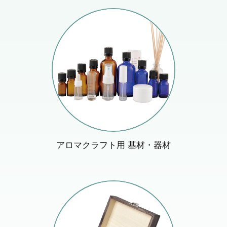
ガラス瓶
スプレーボトル等
アロマクラフト用 基材・器材