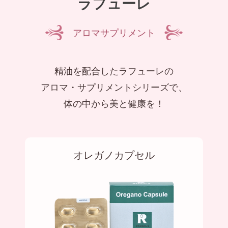
ラフューレ
アロマサプリメント
精油を配合したラフューレの
アロマ・サプリメントシリーズ
で、
体の中から美と健康を！
オレガノカプセル