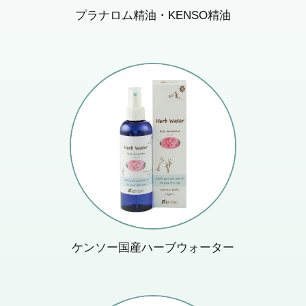
プラナロム精油・KENSO精油
無農薬有機栽培ハーブ
良質な地下水で蒸留
ケンソー国産ハーブウォーター