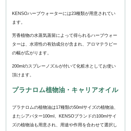
KENSOハーブウォーターには23種類が用意されてい
ます。
芳香植物の水蒸気蒸留によって得られるハーブウォー
ターは、水溶性の有効成分が含まれ、アロマテラピー
の幅が広がります。
200mlのスプレーノズルが付いて化粧水としてお使い
頂けます。
プラナロム植物油・キャリアオイル
プラナロムの植物油は17種類の50mlサイズの植物油、
またシアバター100ml、KENSOブランドの100mlサイ
ズの植物油も用意され、用途や作用を合わせて選択し