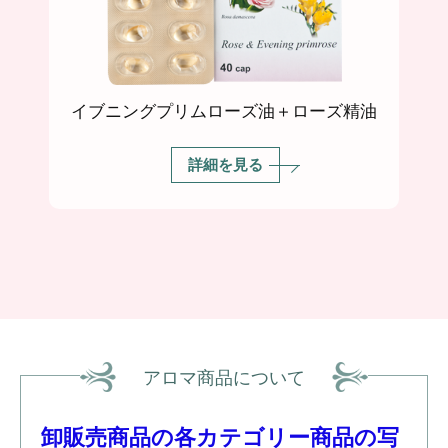
イブニングプリムローズ油＋ローズ精油
詳細を見る
アロマ商品について
卸販売商品の各カテゴリー商品の写