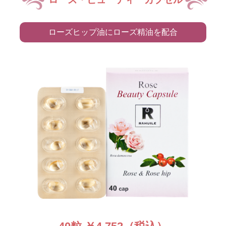
ローズヒップ油にローズ精油を配合