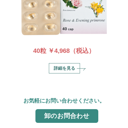
40粒 ￥4,968（税込）
詳細を見る
お気軽にお問い合わせください。
卸のお問合わせ