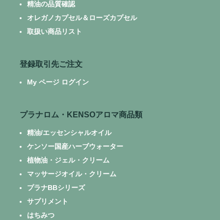
精油の品質確認
オレガノカプセル＆ローズカプセル
取扱い商品リスト
登録取引先ご注文
My ページ ログイン
プラナロム・KENSOアロマ商品類
精油/エッセンシャルオイル
ケンソー国産ハーブウォーター
植物油・ジェル・クリーム
マッサージオイル・クリーム
プラナBBシリーズ
サプリメント
はちみつ