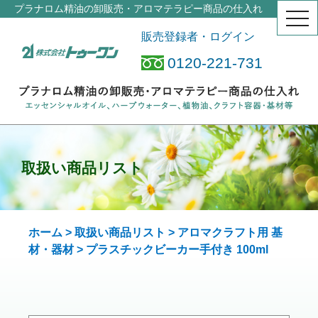
プラナロム精油の卸販売・アロマテラピー商品の仕入れ
togg
navi
販売登録者・ログイン
0120-221-731
取扱い商品リスト
ホーム
>
取扱い商品リスト
>
アロマクラフト用 基
材・器材
> プラスチックビーカー
手付き 100ml