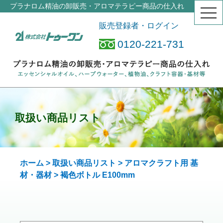
プラナロム精油の卸販売・アロマテラピー商品の仕入れ
togg
navi
販売登録者・ログイン
0120-221-731
取扱い商品リスト
ホーム
>
取扱い商品リスト
>
アロマクラフト用 基
材・器材
> 褐色ボトル E
100mm