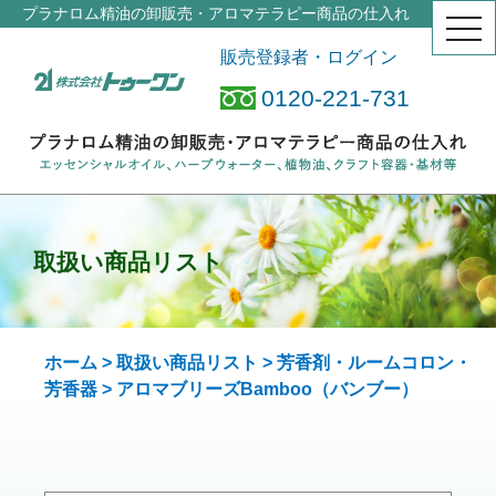
プラナロム精油の卸販売・アロマテラピー商品の仕入れ
togg
navi
販売登録者・ログイン
0120-221-731
取扱い商品リスト
ホーム
>
取扱い商品リスト
>
芳香剤・ルームコロン・
芳香器
> アロマブリーズ
Bamboo（バンブー）