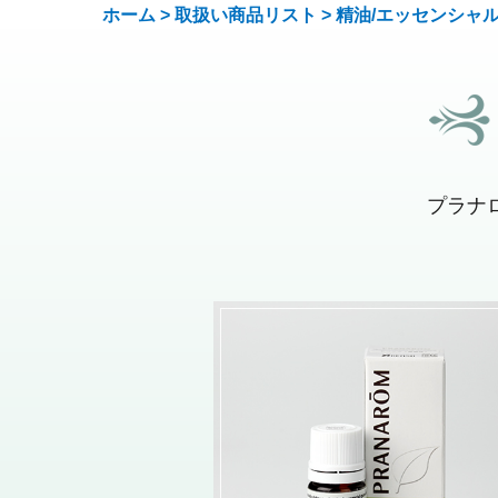
ホーム
>
取扱い商品リスト
>
精油/エッセンシャ
プラナ