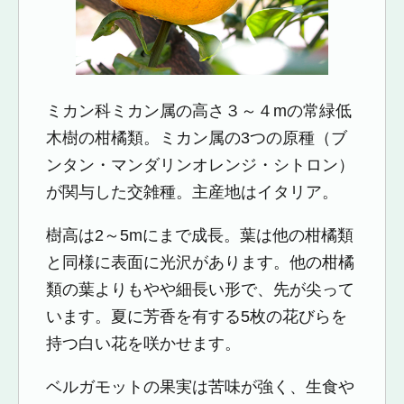
ミカン科ミカン属の高さ３～４mの常緑低
木樹の柑橘類。ミカン属の3つの原種（ブ
ンタン・マンダリンオレンジ・シトロン）
が関与した交雑種。主産地はイタリア。
樹高は2～5mにまで成長。葉は他の柑橘類
と同様に表面に光沢があります。他の柑橘
類の葉よりもやや細長い形で、先が尖って
います。夏に芳香を有する5枚の花びらを
持つ白い花を咲かせます。
ベルガモットの果実は苦味が強く、生食や