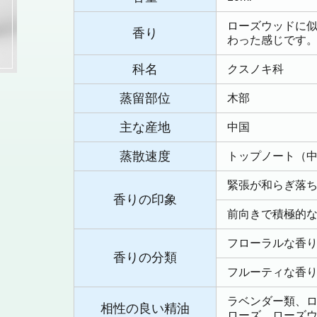
ローズウッドに
香り
わった感じです
科名
クスノキ科
蒸留部位
木部
主な産地
中国
蒸散速度
トップノート（
緊張が和らぎ落
香りの印象
前向きで積極的
フローラルな香
香りの分類
フルーティな香
ラベンダー類、
相性の良い精油
ローズ、ローズ