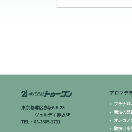
アロマテ
プラナロ
東京都港区赤坂6-5-28
精油の品
ヴェルディ赤坂5F
オレガノ
TEL：03-3505-1731
取扱い商