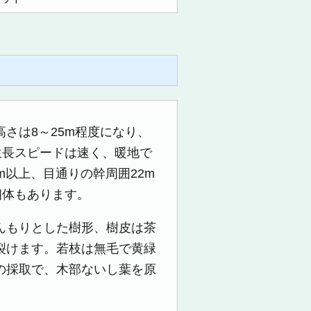
さは8～25m程度になり、
生長スピードは速く、暖地で
m以上、目通りの幹周囲22m
個体もあります。
んもりとした樹形、樹皮は茶
裂けます。若枝は無毛で黄緑
の採取で、木部ないし葉を原