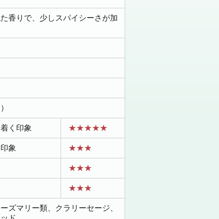
似た香りで、少しスパイシーさが加
。
中）
ち着く印象
★★★★★
な印象
★★★
り
★★★
り
★★★
ローズマリー類、クラリーセージ、
ウッド