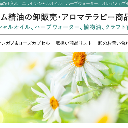
品の仕入れ
：エッセンシャルオイル、ハーブウォーター、オレガノカプ
オレガノ&ローズ
カプセル
取扱い
商品リスト
卸の
お問い合