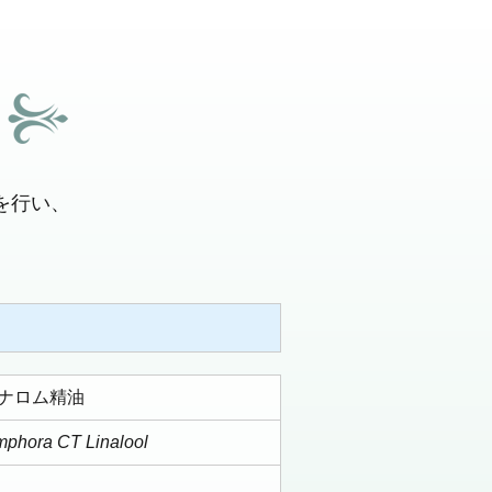
を行い、
ラナロム精油
hora CT Linalool