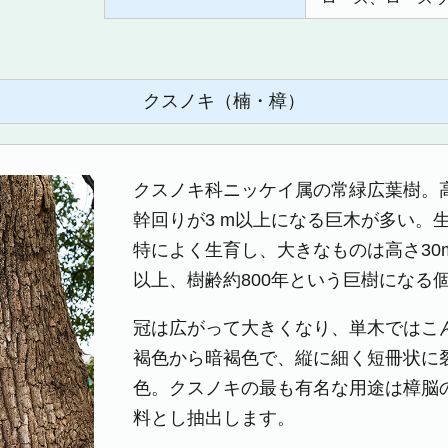
クスノキ（楠・樟）
クスノキ科ニッケイ属の常緑広葉樹。高
幹回りが3 m以上になる巨木が多い。
特によく生育し、大きなものは高さ30
以上、樹齢約800年という巨樹になる
冠は広がって大きくなり、単木ではこ
褐色から暗褐色で、縦に細く短冊状に
色。クスノキの最も有名な用途は樟脳
料とし抽出します。