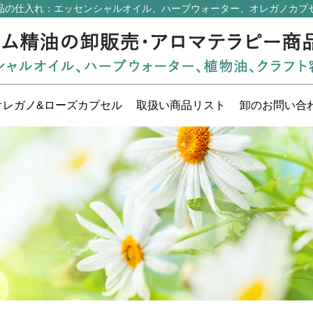
品の仕入れ
：エッセンシャルオイル、ハーブウォーター、オレガノカプ
オレガノ&ローズ
カプセル
取扱い
商品リスト
卸の
お問い合