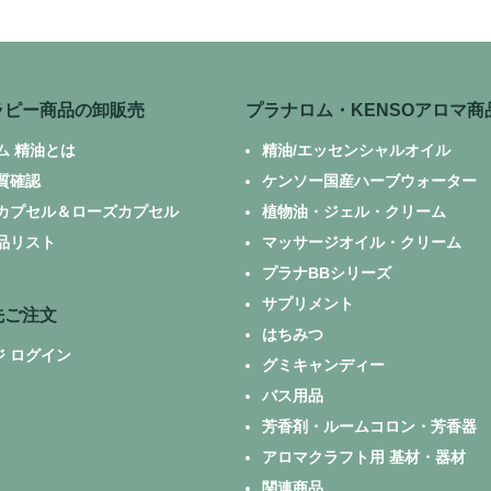
ラピー商品の卸販売
プラナロム・KENSOアロマ商
ム 精油とは
精油/エッセンシャルオイル
質確認
ケンソー国産ハーブウォーター
カプセル＆ローズカプセル
植物油・ジェル・クリーム
品リスト
マッサージオイル・クリーム
プラナBBシリーズ
サプリメント
先ご注文
はちみつ
ジ ログイン
グミキャンディー
バス用品
芳香剤・ルームコロン・芳香器
アロマクラフト用 基材・器材
関連商品