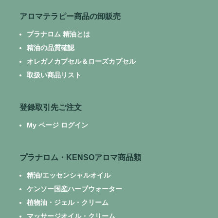
アロマテラピー商品の卸販売
プラナロム 精油とは
精油の品質確認
オレガノカプセル＆ローズカプセル
取扱い商品リスト
登録取引先ご注文
My ページ ログイン
プラナロム・KENSOアロマ商品類
精油/エッセンシャルオイル
ケンソー国産ハーブウォーター
植物油・ジェル・クリーム
マッサージオイル・クリーム