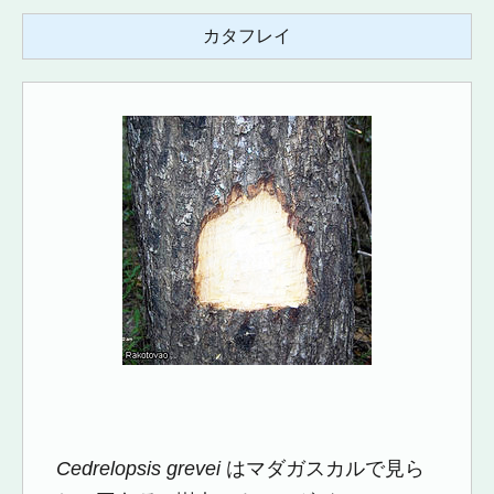
カタフレイ
Cedrelopsis grevei
はマダガスカルで見ら