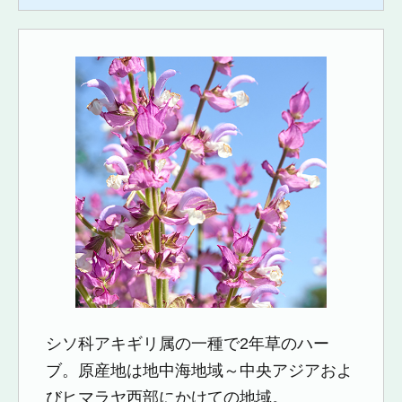
シソ科アキギリ属の一種で2年草のハー
ブ。原産地は地中海地域～中央アジアおよ
びヒマラヤ西部にかけての地域。