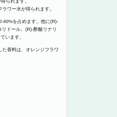
が得られます。
フラワー水が得られます。
-40%を占めます。他に(R)-
-ネロリドール、(R)-酢酸リナリ
しています。
した香料は、オレンジフラワ