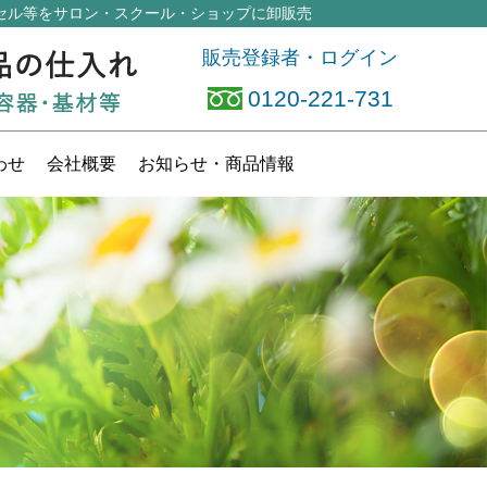
セル等
をサロン・スクール・ショップに卸販売
販売登録者・ログイン
0120-221-731
わせ
会社概要
お知らせ
・商品情報