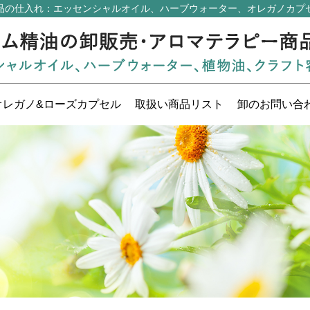
品の仕入れ
：エッセンシャルオイル、ハーブウォーター、オレガノカプ
オレガノ&ローズ
カプセル
取扱い
商品リスト
卸の
お問い合