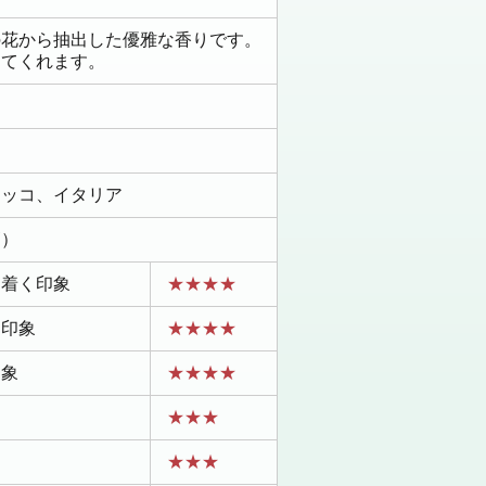
の花から抽出した優雅な香りです。
えてくれます。
ロッコ、イタリア
高）
ち着く印象
★★★★
な印象
★★★★
印象
★★★★
★★★
★★★