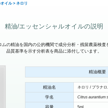
ルオイル
> ネロリ
精油/エッセンシャルオイルの説明
ロムの精油を国内の公的機関で成分分析・残留農薬検査
品質基準を示す分析表を商品に添付しています。
精油概要
精油名
ネロリ / プラナ
学名
Citrus aurantium 
容量
5ml