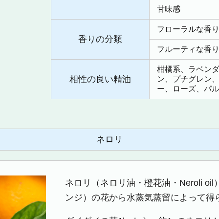
甘味感
フローラルな香
香りの分類
フルーティな香
柑橘系、ラベン
相性の良い精油
ン、プチグレン
ー、ローズ、パ
ネロリ
ネロリ（ネロリ油・橙花油・Neroli o
ンジ）の花から水蒸気蒸留によって得