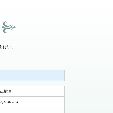
を行い、
ロム精油
ssp. amara