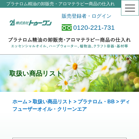
プラナロム精油の卸販売・アロマテラピー商品の仕入れ
togg
navi
販売登録者・ログイン
0120-221-731
取扱い商品リスト
ホーム
>
取扱い商品リスト
>
プラナロム・BB
> ディ
フューザーオイル
・クリーンエア