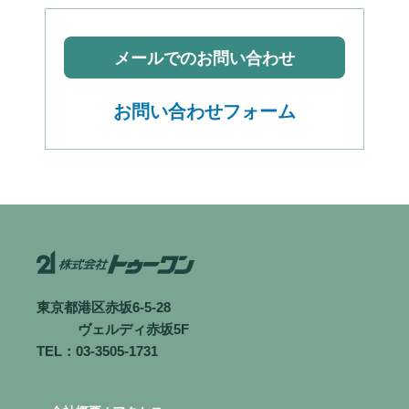
メールでのお問い合わせ
お問い合わせフォーム
東京都港区赤坂6-5-28
ヴェルディ赤坂5F
TEL：03-3505-1731