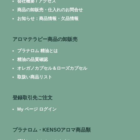
会社概要 / アクセス
商品の卸販売・仕入れのお問合せ
お知らせ：商品情報・欠品情報
アロマテラピー商品の卸販売
プラナロム 精油とは
精油の品質確認
オレガノカプセル＆ローズカプセル
取扱い商品リスト
登録取引先ご注文
My ページ ログイン
プラナロム・KENSOアロマ商品類