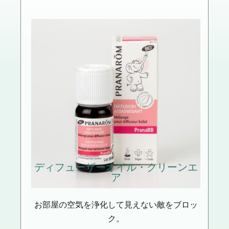
ディフューザーオイル
・クリーンエ
ア
お部屋の空気を浄化して見えない敵をブロッ
ク。