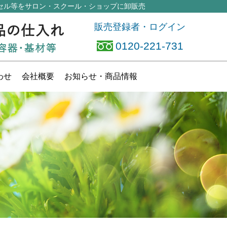
セル等
をサロン・スクール・ショップに卸販売
販売登録者・ログイン
0120-221-731
わせ
会社概要
お知らせ
・商品情報