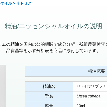
ルオイル
> リトセア
精油/エッセンシャルオイルの説明
ロムの精油を国内の公的機関で成分分析・残留農薬検査
品質基準を示す分析表を商品に添付しています。
精油概要
精油名
リトセア / プラ
学名
Litsea cubeba
容量
10ml