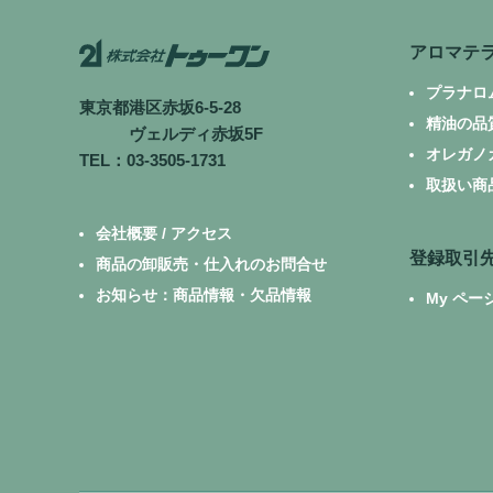
アロマテ
プラナロ
東京都港区赤坂6-5-28
精油の品
ヴェルディ赤坂5F
オレガノ
TEL：03-3505-1731
取扱い商
会社概要 / アクセス
登録取引
商品の卸販売・仕入れのお問合せ
お知らせ：商品情報・欠品情報
My ペー