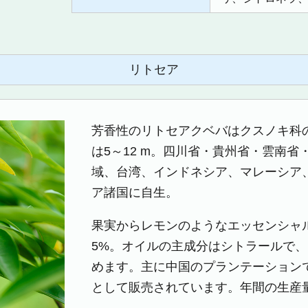
リトセア
芳香性のリトセアクベバはクスノキ科
は5～12 m。四川省・貴州省・雲南
域、台湾、インドネシア、マレーシア
ア諸国に自生。
果実からレモンのようなエッセンシャ
5%。オイルの主成分はシトラールで、
めます。主に中国のプランテーション
として販売されています。年間の生産量は 