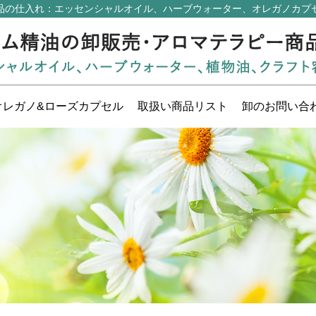
品の仕入れ
：エッセンシャルオイル、ハーブウォーター、オレガノカプ
オレガノ&ローズ
カプセル
取扱い
商品リスト
卸の
お問い合