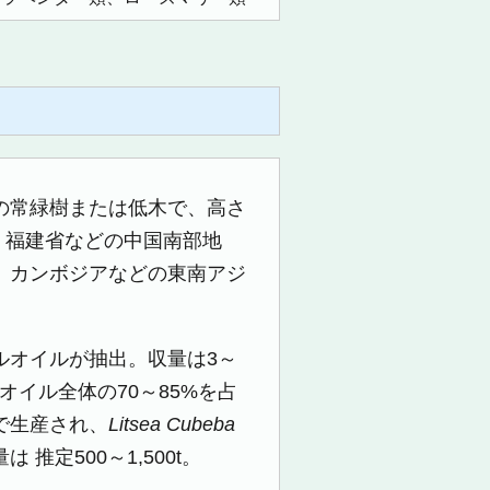
の常緑樹または低木で、高さ
省・福建省などの中国南部地
、カンボジアなどの東南アジ
ルオイルが抽出。収量は3～
オイル全体の70～85%を占
で生産され、
Litsea Cubeba
推定500～1,500t。