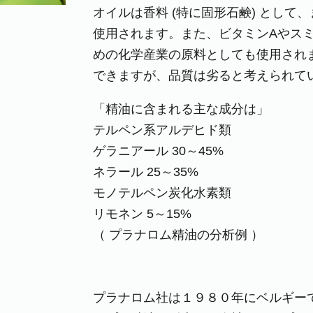
オイルは香料 (特に固形石鹸) として
使用されます。また、ビタミンAやス
めの化学産業の原料としても使用され
できますが、品質は劣ると考えられて
「精油に含まれる主な成分は」
テルペン系アルデヒド類
ゲラニアール 30～45%
ネラール 25～35%
モノテルペン炭化水素類
リモネン 5～15%
（ プラナロム精油の分析例 ）
プラナロム社は１９８０年にベルギー