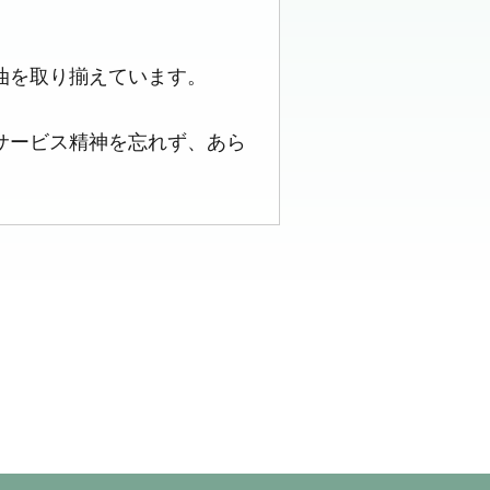
油を取り揃えています。
サービス精神を忘れず、あら