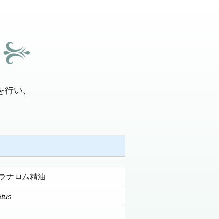
を行い、
プラナロム精油
atus