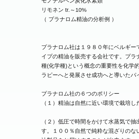
モノテルペン炭化水素類
リモネン tr.～10%
（ プラナロム精油の分析例 ）
プラナロム社は１９８０年にベルギー
イプの精油を販売する会社です。プラ
種(化学種)という概念の重要性を化学
ラピーへと発展させ成功へと導いたパ
プラナロム社の６つのポリシー
（１）精油は自然に近い環境で栽培し
（２）低圧で時間をかけて水蒸気で抽
す。１００％自然で純粋な混ざりのな