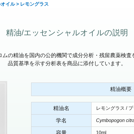
ルオイル
> レモングラス
精油/エッセンシャルオイルの説明
ロムの精油を国内の公的機関で成分分析・残留農薬検査
品質基準を示す分析表を商品に添付しています。
精油概要
精油名
レモングラス / 
学名
Cymbopogon citr
容量
10ml