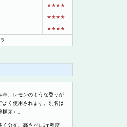
り
★★★★
り
★★★★
★★★★
ネラ
年草。レモンのような香りが
でよく使用されます。別名は
檸檬茅）。
く分布。高さが1.5m程度