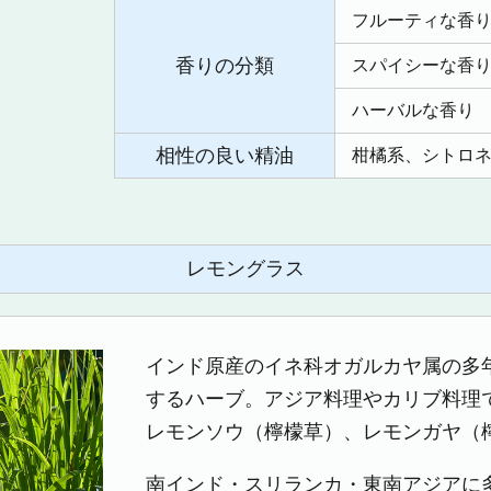
フルーティな香
香りの分類
スパイシーな香
ハーバルな香り
相性の良い精油
柑橘系、シトロ
レモングラス
インド原産のイネ科オガルカヤ属の多
するハーブ。アジア料理やカリブ料理
レモンソウ（檸檬草）、レモンガヤ（
南インド・スリランカ・東南アジアに多