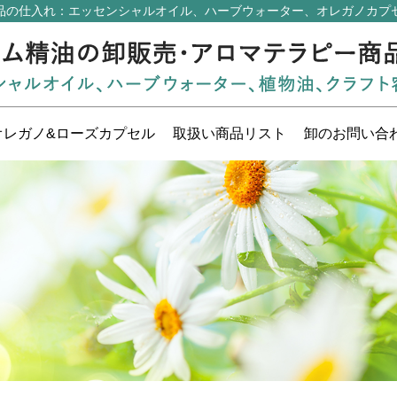
品の仕入れ
：エッセンシャルオイル、ハーブウォーター、オレガノカプ
オレガノ&ローズ
カプセル
取扱い
商品リスト
卸の
お問い合