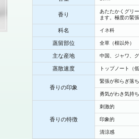
あたたかくグリ
香り
ます。極度の緊
科名
イネ科
蒸留部位
全草（根以外）
主な産地
中国、ジャワ、
蒸散速度
トップノート（
緊張が和らぎ落
香りの印象
勇気がわき気持
刺激的
香りの特徴
印象的
清涼感