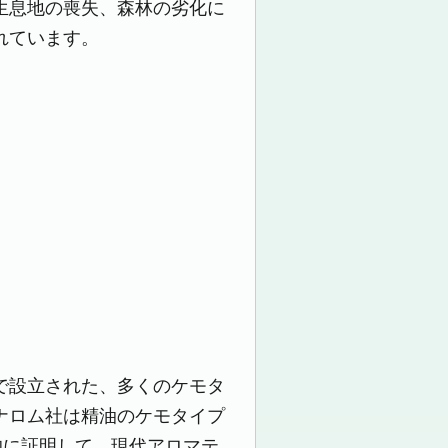
生息地の喪失、森林の劣化に
れています。
で設立された、多くのケモタ
ナロム社は精油のケモタイプ
的に証明して、現代アロマテ