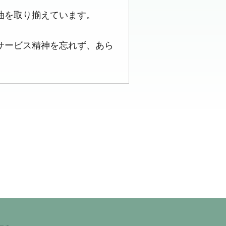
油を取り揃えています。
サービス精神を忘れず、あら