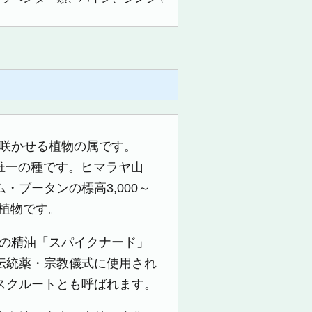
咲かせる植物の属です。
唯一の種です。ヒマラヤ山
・ブータンの標高3,000～
生植物です。
の精油「スパイクナード」
伝統薬・宗教儀式に使用され
スクルートとも呼ばれます。