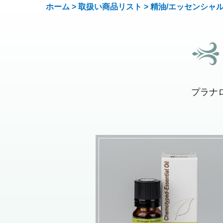
ホーム
>
取扱い商品リスト
>
精油/エッセンシャ
プラナ