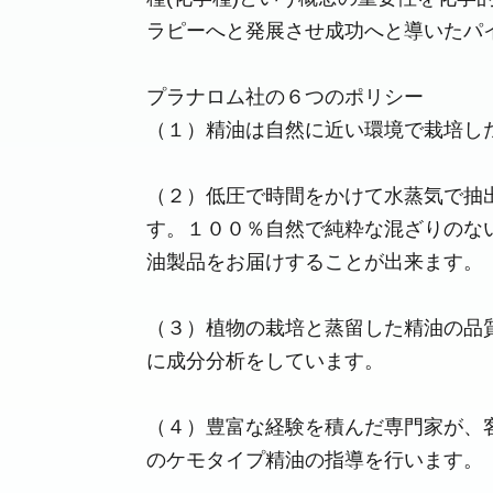
ラピーへと発展させ成功へと導いたパ
プラナロム社の６つのポリシー
（１）精油は自然に近い環境で栽培し
（２）低圧で時間をかけて水蒸気で抽
す。１００％自然で純粋な混ざりのな
油製品をお届けすることが出来ます。
（３）植物の栽培と蒸留した精油の品
に成分分析をしています。
（４）豊富な経験を積んだ専門家が、
のケモタイプ精油の指導を行います。