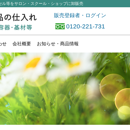
セル等
をサロン・スクール・ショップに卸販売
販売登録者・ログイン
0120-221-731
わせ
会社概要
お知らせ
・商品情報