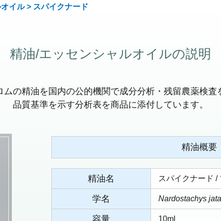
ルオイル
> スパイクナード
精油/エッセンシャルオイルの説明
ロムの精油を国内の公的機関で成分分析・残留農薬検査
品質基準を示す分析表を商品に添付しています。
精油概要
精油名
スパイクナード /
学名
Nardostachys jat
容量
10ml