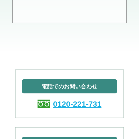
電話でのお問い合わせ
0120-221-731