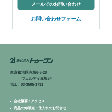
メールでのお問い合わせ
お問い合わせフォーム
東京都港区赤坂6-5-28
ヴェルディ赤坂5F
TEL：03-3505-1731
会社概要 / アクセス
商品の卸販売・仕入れのお問合せ