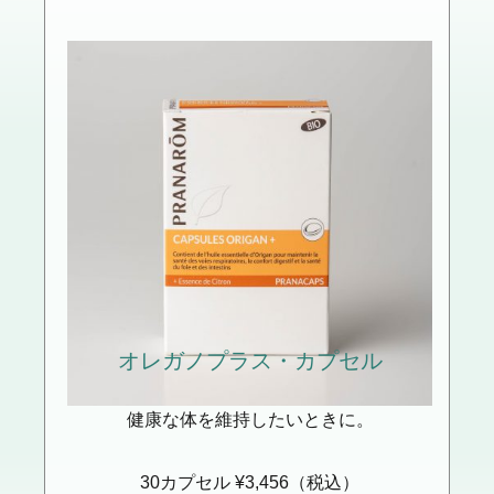
オレガノプラス
・カプセル
健康な体を維持したいときに。
30カプセル ¥3,456（税込）