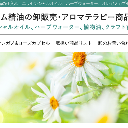
品の仕入れ
：エッセンシャルオイル、ハーブウォーター、オレガノカプ
オレガノ&ローズ
カプセル
取扱い
商品リスト
卸の
お問い合