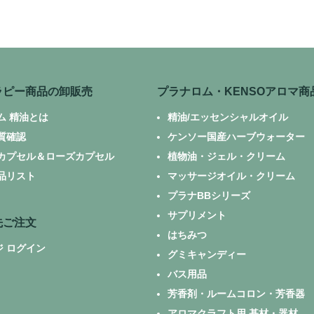
ラピー商品の卸販売
プラナロム・KENSOアロマ商
ム 精油とは
精油/エッセンシャルオイル
質確認
ケンソー国産ハーブウォーター
カプセル＆ローズカプセル
植物油・ジェル・クリーム
品リスト
マッサージオイル・クリーム
プラナBBシリーズ
サプリメント
先ご注文
はちみつ
ジ ログイン
グミキャンディー
バス用品
芳香剤・ルームコロン・芳香器
アロマクラフト用 基材・器材