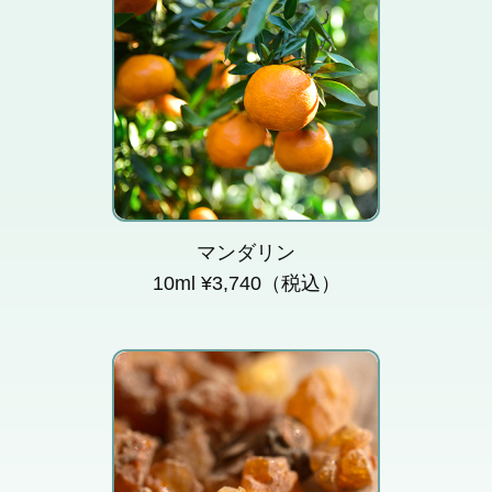
甘酸っぱい柑橘の香り。
不安や緊張感から解放し
て快い眠りを誘います。
マンダリン
10ml ¥3,740（税込）
没薬のことで、ムスクに
似た深い香りです。