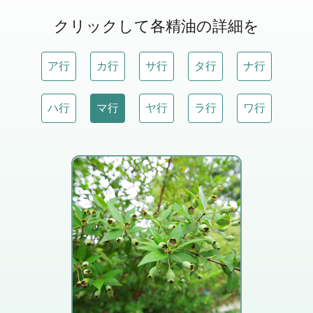
クリックして各精油の詳細を
ア行
カ行
サ行
タ行
ナ行
ハ行
マ行
ヤ行
ラ行
ワ行
ユーカリ様の透明感のあ
る甘い香りです。
緊張感をやわらげてくれ
ます