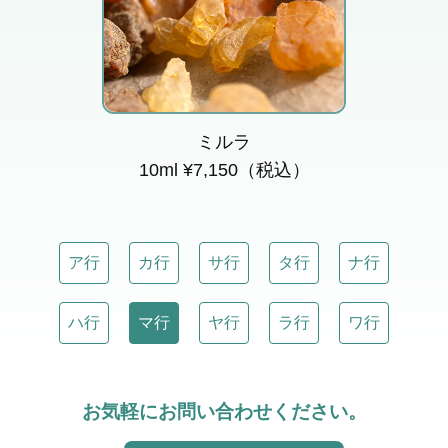
森林調の香りを引き立て
る精油。
ミルラ
10ml ¥7,150（税込）
ア行
カ行
サ行
タ行
ナ行
ハ行
マ行
ヤ行
ラ行
ワ行
お気軽にお問い合わせください。